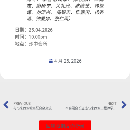
志、廖绮宁、关礼光、陈缋芝、韩镓
㠙、刘沶兴、 周键忠、张嘉宙、杨秀
清、钟爱婷、张仁凤）
日期：25.04.2026
时间：
10.00pm
地点：
沙中会所
4 月 25, 2026
PREVIOUS
NEXT
与马来西亚赣商联合会交流
本会副会长当选马来西亚工程师学会（IEM）沙巴分会主席
回到-近期活动/新闻