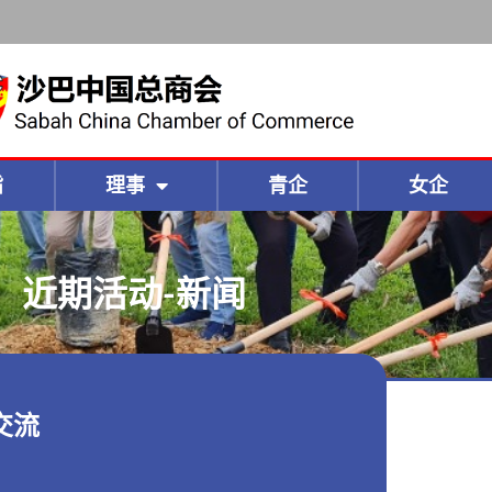
旨
理事
青企
女企
近期活动-新闻
交流