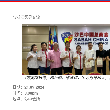
与浙江领导交流
（陈国雄局绅，陈秋麟，梁狄琪，甲必丹符和荣，
日期：
21.09.2024
时间：
3.00pm
地点：沙中会所