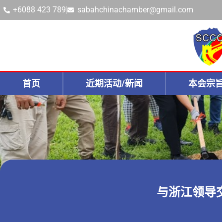
+6088 423 789
sabahchinachamber@gmail.com
首页
近期活动/新闻
本会宗
与浙江领导