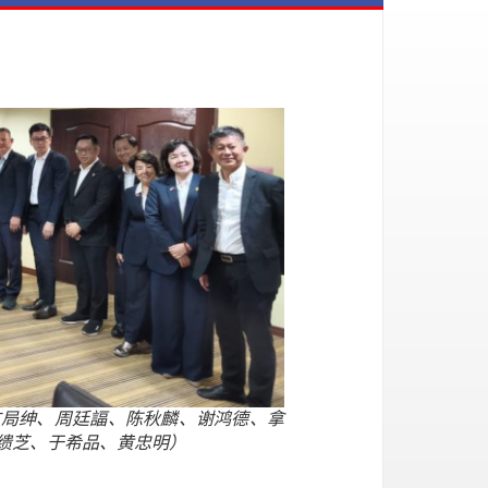
广局绅、周廷諨、陈秋麟、谢鸿德、拿
缋芝、于希品、黄忠明）