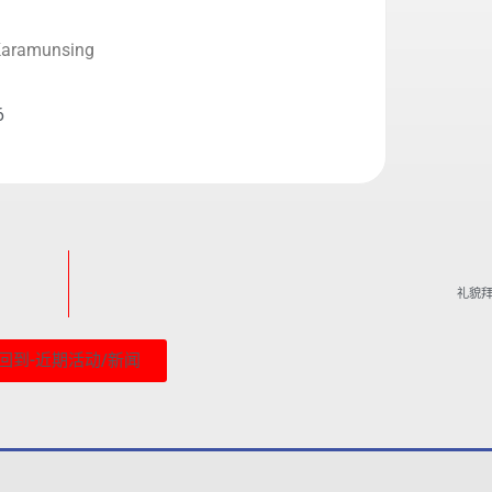
 Karamunsing
6
礼貌
回到-近期活动/新闻