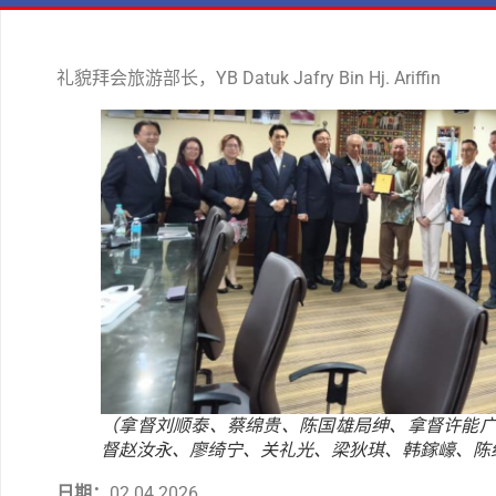
礼貌拜会旅游部长，YB Datuk Jafry Bin Hj. Ariffin
（拿督刘顺泰、蔡绵贵、陈国雄局绅、拿督许能
督赵汝永、廖绮宁、关礼光、梁狄琪、韩鎵㠙、陈
日期：
02.04.2026