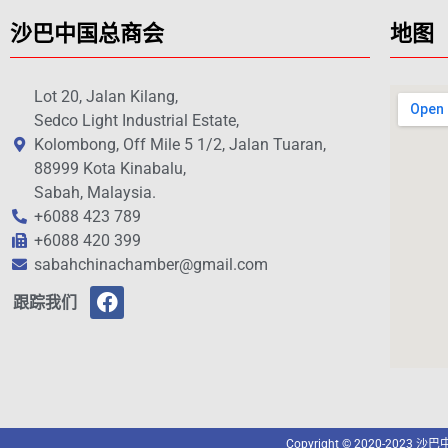
沙巴中国总商会
地图
Lot 20, Jalan Kilang,
Sedco Light Industrial Estate,
Kolombong, Off Mile 5 1/2, Jalan Tuaran,
88999 Kota Kinabalu,
Sabah, Malaysia.
+6088 423 789
+6088 420 399
sabahchinachamber@gmail.com
跟踪我们
Copyright © 2020-2023 沙巴中