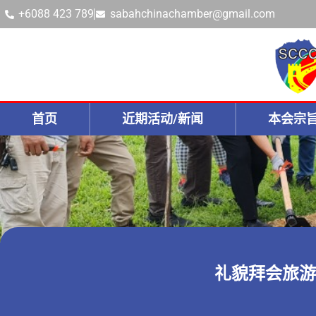
+6088 423 789
sabahchinachamber@gmail.com
首页
近期活动/新闻
本会宗
礼貌拜会旅游