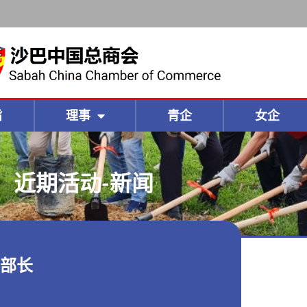
旨
理事
青企
女企
近期活动-新闻
部长