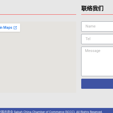
联络我们
国总商会 Sabah China Chamber of Commerce (SCCC). All Rights Reserved.