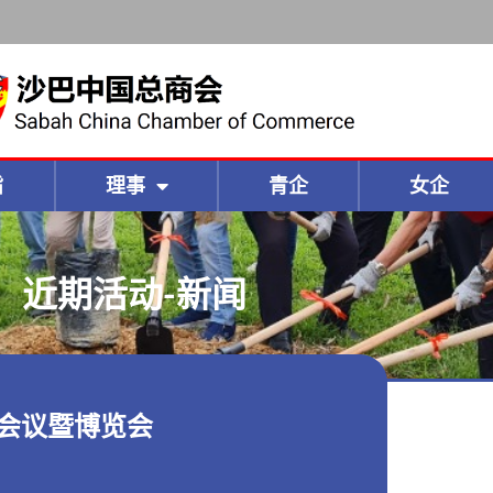
旨
理事
青企
女企
近期活动-新闻
康会议暨博览会