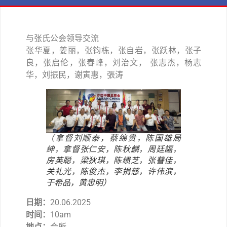
与张氏公会领导交流
张华夏，姜丽，张钧栋，张自岩，张跃林，张子
良，张启伦，张春峰，刘治文， 张志杰，杨志
华，刘振民，谢寅惠，張涛
（拿督刘顺泰，蔡绵贵，陈国雄局
绅，拿督张仁安，陈秋麟，周廷諨，
房英聪，梁狄琪，陈缋芝，张蔧佳，
关礼光，陈俊杰，李捐慈，许伟滨，
于希品，黄忠明）
日期：
20.06.2025
时间：
10am
地点：
会所