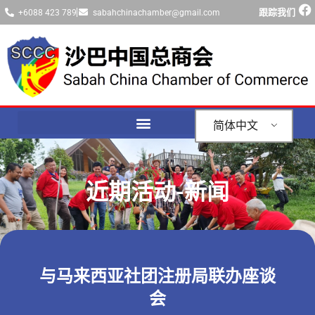
跟踪我们
+6088 423 789
sabahchinachamber@gmail.com
简体中文
近期活动-新闻
与马来西亚社团注册局联办座谈
会