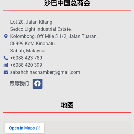
沙巴中国总商会
Lot 20, Jalan Kilang,
Sedco Light Industrial Estate,
Kolombong, Off Mile 5 1/2, Jalan Tuaran,
88999 Kota Kinabalu,
Sabah, Malaysia.
+6088 423 789
+6088 420 399
sabahchinachamber@gmail.com
跟踪我们
地图