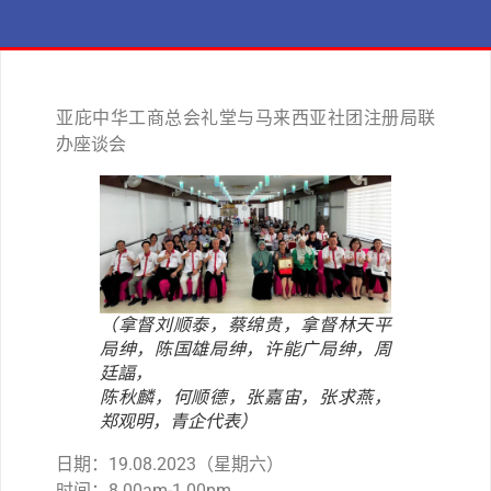
亚庇中华工商总会礼堂与马来西亚社团注册局联
办座谈会
（拿督刘顺泰，蔡绵贵，拿督林天平
局绅，陈国雄局绅，许能广局绅，周
廷諨，
陈秋麟，何顺德，张嘉宙，张求燕，
郑观明，青企代表）
日期：19.08.2023（星期六）
时间：8.00am-1.00pm