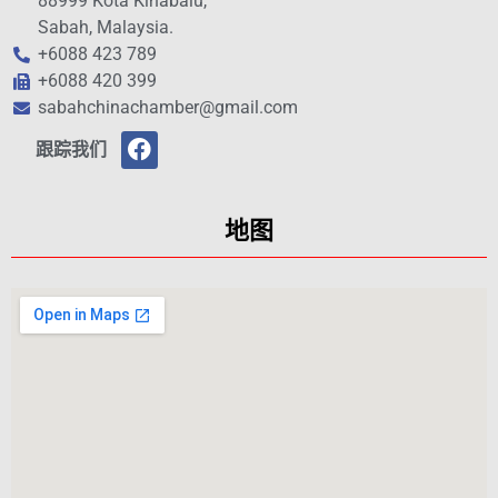
88999 Kota Kinabalu,
Sabah, Malaysia.
+6088 423 789
+6088 420 399
sabahchinachamber@gmail.com
跟踪我们
地图