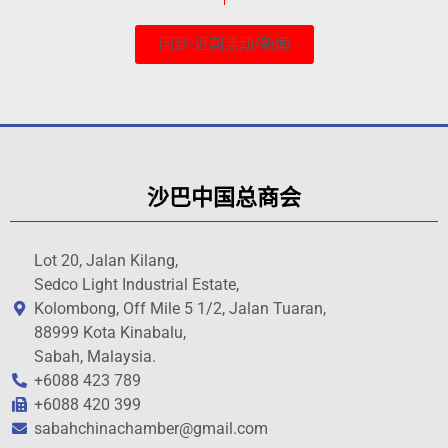
回到-近期活动/新闻
沙巴中国总商会
Lot 20, Jalan Kilang,
Sedco Light Industrial Estate,
Kolombong, Off Mile 5 1/2, Jalan Tuaran,
88999 Kota Kinabalu,
Sabah, Malaysia.
+6088 423 789
+6088 420 399
sabahchinachamber@gmail.com