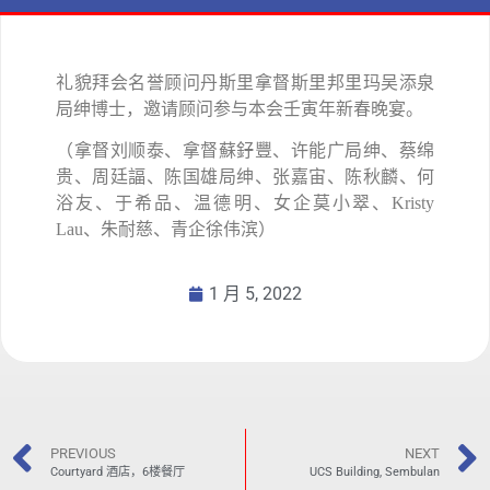
礼貌拜会名誉顾问丹斯里拿督斯里邦里玛吴添泉
局绅博士，邀请顾问参与本会壬寅年新春晚宴。
（拿督刘顺泰、拿督蘇釨豐、许能广局绅、蔡绵
贵、周廷諨、陈国雄局绅、张嘉宙、陈秋麟、何
浴友、于希品、温德明、女企莫小翠、
K
risty
Lau
、朱耐慈、青企徐伟滨）
1 月 5, 2022
PREVIOUS
NEXT
Courtyard 酒店，6楼餐厅
UCS Building, Sembulan