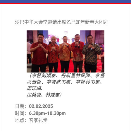
沙巴中华大会堂邀请出席乙巳蛇年新春大团拜
（拿督刘顺泰、丹斯里林保障、拿督
冯晋哲、拿督陈书鑫、拿督林书忠、
周廷諨、
房英聪、林咸志）
日期：
02.02.2025
时间：
6.30pm-10.30pm
地点：客家礼堂