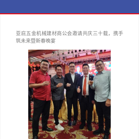
亚庇五金机械建材商公会邀请共庆三十载，携手
筑未来暨新春晚宴