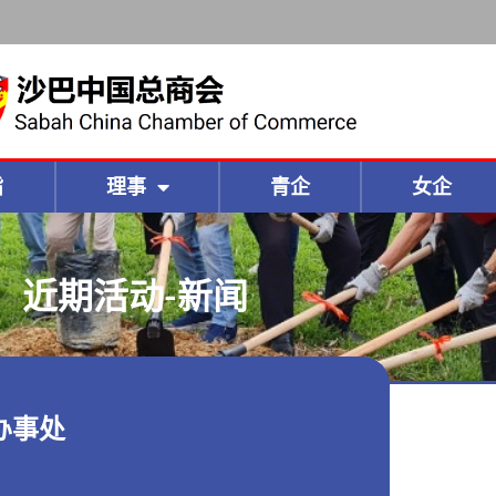
旨
理事
青企
女企
近期活动-新闻
新办事处