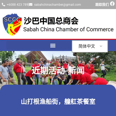
跟踪我们
+6088 423 789
sabahchinachamber@gmail.com
简体中文
近期活动-新闻
山打根渔船街，艟舡茶餐室