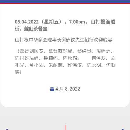
08.04.2022（星期五），7.00pm，山打根渔船
街，艟舡茶餐室
山打根中华商会理事长谢鹤议先生招待欢迎晚宴
（拿督刘顺泰、拿督蘇釨豐、蔡绵贵、周廷諨、
陈国雄局绅、钟镇屿、陈秋麟、 何浴友、关
礼光、莫小翠、朱耐慈、许伟滨、陈聪明、何顺
德）
4 月 8, 2022