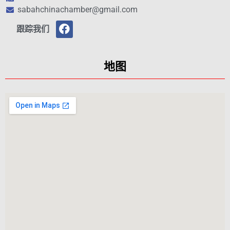
sabahchinachamber@gmail.com
跟踪我们
地图