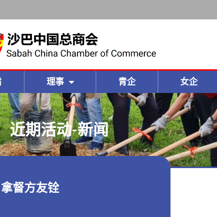
旨
理事
青企
女企
近期活动-新闻
 拿督方友铨