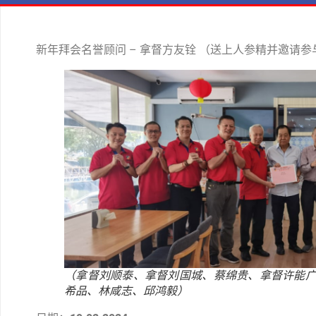
新年拜会名誉顾问 – 拿督方友铨 （送上人参精并邀请
（拿督刘顺泰、拿督刘国城、蔡绵贵、拿督许能
希品、林咸志、邱鸿毅）