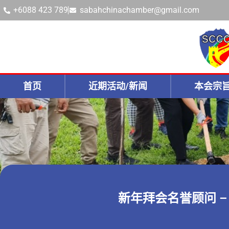
+6088 423 789
sabahchinachamber@gmail.com
首页
近期活动/新闻
本会宗
新年拜会名誉顾问 –