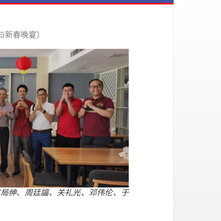
参与新春晚宴）
广局绅、周廷諨、关礼光、邓伟伦、于