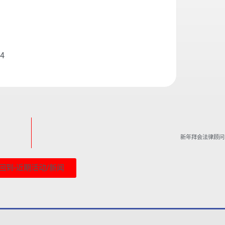
24
新年拜会法律顾问 
回到-近期活动/新闻