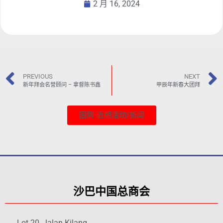
2 月 16, 2024
PREVIOUS
NEXT
新年拜会名誉顾问 – 拿督陈书鑫
甲辰年新春大团拜
回到-近期活动/新闻
沙巴中国总商会
Lot 20, Jalan Kilang,