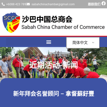
跟踪我们
+6088 423 789
sabahchinachamber@gmail.com
简体中文
近期活动-新闻
新年拜会名誉顾问 – 拿督蘇釨豐