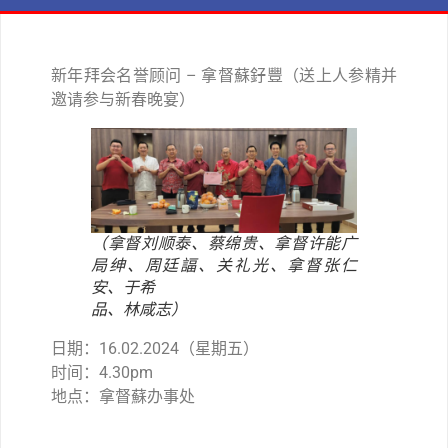
新年拜会名誉顾问 – 拿督蘇釨豐（送上人参精并
邀请参与新春晚宴）
（拿督刘顺泰、蔡绵贵、拿督许能广
局绅、周廷諨、关礼光、拿督张仁
安、于希
品、林咸志）
日期：16.02.2024（星期五）
时间：4.30pm
地点：拿督蘇办事处