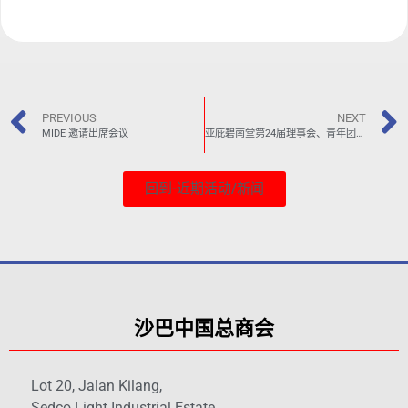
PREVIOUS
NEXT
MIDE 邀请出席会议
亚庇碧南堂第24届理事会、青年团、妇女组暨碧南堂幼儿园董事会宣誓就职典礼
回到-近期活动/新闻
沙巴中国总商会
Lot 20, Jalan Kilang,
Sedco Light Industrial Estate,