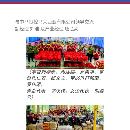
与中马投控马来西亚有限公司领导交流
副经理-刘洁 及产业经理-唐弘亮
（拿督刘顺泰、周廷諨、罗美华、拿
督张仁安、邱文立、甲必丹符和荣、
罗伟源、
青企代表 – 邬汉伟，女企代表 – 刘姿
君）