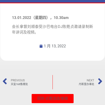
13.01.2022（星期四），10.30am
会长拿督刘顺泰受沙巴电台DJ陈菀贞邀请录制新
年讲词及视频。
1 月 13, 2022
PREVIOUS
NEXT
天玺168售楼处
丹斯里办事处
回到-近期活动/新闻