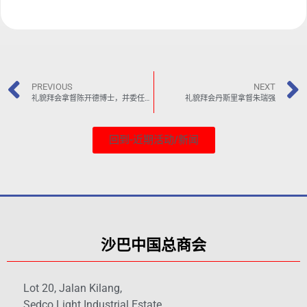
PREVIOUS
NEXT
礼貌拜会拿督陈开德博士，并委任拿督陈为新一届名誉顾问
礼貌拜会丹斯里拿督朱瑞强
回到-近期活动/新闻
沙巴中国总商会
Lot 20, Jalan Kilang,
Sedco Light Industrial Estate,