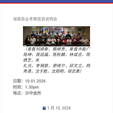
海南商业考察旅游说明会
（拿督刘顺泰，蔡绵贵，拿督许能广
局绅，周廷諨，陈秋麟，林咸志，陈
缋芝，关
礼光，李捐慈，廖绮宁，邱文立，杨
秀清，沈于胜，沈观明，邬志勇）
日期：10.01.2026
时间：1.30pm
地点：沙中会所
1 月 10, 2026