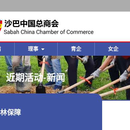
旨
理事
青企
女企
近期活动-新闻
林保障