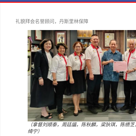
礼貌拜会名誉顾问，丹斯里林保障
（拿督刘顺泰，周廷諨，陈秋麟，梁狄琪，陈缋芝
绮宁）