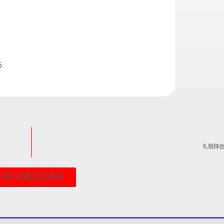
6
礼貌拜
回到-近期活动/新闻