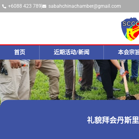
+6088 423 789
sabahchinachamber@gmail.com
首页
近期活动/新闻
本会宗
礼貌拜会丹斯里