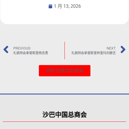
1 月 13, 2026
PREVIOUS
NEXT
礼貌拜会拿督斯里杨忠勇
礼貌拜会拿督斯里邦里玛刘静芝
回到-近期活动/新闻
沙巴中国总商会