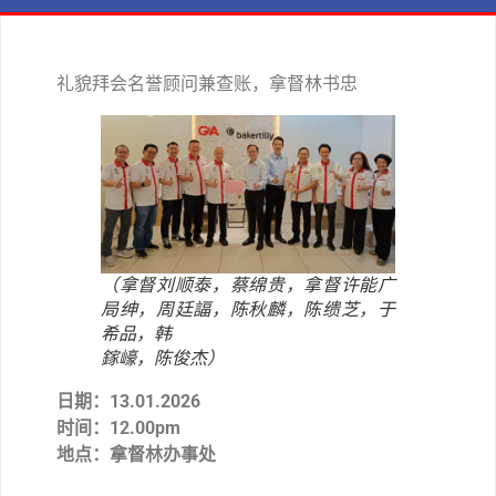
礼貌拜会名誉顾问兼查账，拿督林书忠
（拿督刘顺泰，蔡绵贵，拿督许能广
局绅，周廷諨，陈秋麟，陈缋芝，于
希品，韩
鎵㠙，陈俊杰）
日期：13.01.2026
时间：12.00pm
地点：拿督林办事处