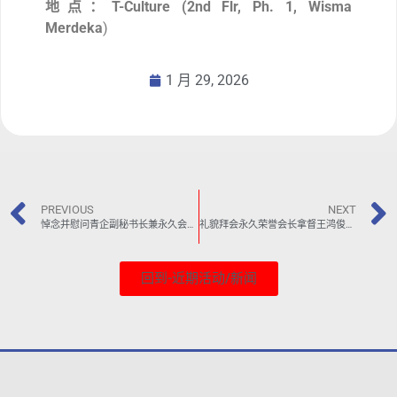
地点：T-Culture (2nd Flr, Ph. 1, Wisma
Merdeka
)
1 月 29, 2026
PREVIOUS
NEXT
悼念并慰问青企副秘书长兼永久会员邬汉伟及家属
礼貌拜会永久荣誉会长拿督王鸿俊，并邀请拿督王出席第三届就职典礼
回到-近期活动/新闻