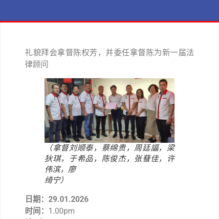
礼貌拜会拿督陈权芳，并委任拿督陈为新一届法
律顾问
（拿督刘顺泰，蔡绵贵，周廷諨，梁
狄琪，于希品，陈俊杰，张蔧佳，许
伟滨，廖
绮宁）
日期：29.01.2026
时间：
1.00pm