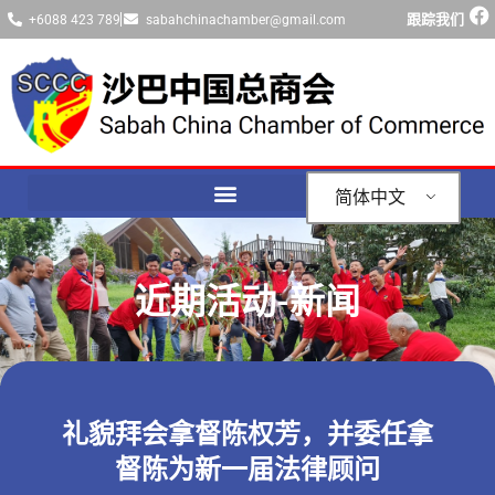
跟踪我们
+6088 423 789
sabahchinachamber@gmail.com
简体中文
近期活动-新闻
礼貌拜会拿督陈权芳，并委任拿
督陈为新一届法律顾问