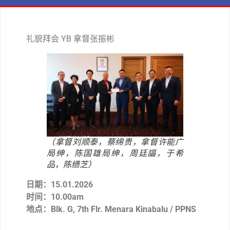
礼貌拜会 YB 拿督张振彬
（拿督刘顺泰，蔡绵贵，拿督许能广
局绅，陈国雄局绅，周廷諨，于希
品，陈缋芝）
日期：15.01.2026
时间：10.00am
地点：Blk. G, 7th Flr. Menara Kinabalu / PPNS