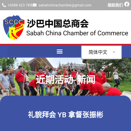
跟踪我们
+6088 423 789
sabahchinachamber@gmail.com
简体中文
近期活动-新闻
礼貌拜会 YB 拿督张振彬