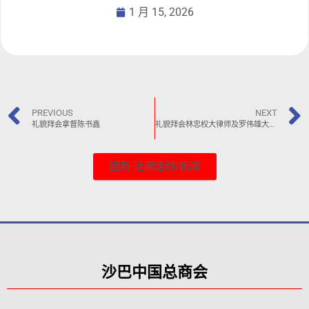
1 月 15, 2026
PREVIOUS
NEXT
礼貌拜会拿督陈书鑫
礼貌拜会林忠权大律师及罗伟雄大律师
回到-近期活动/新闻
沙巴中国总商会