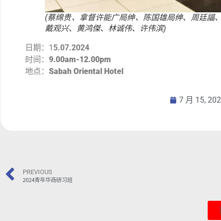
(蔡绵贵、拿督许能广局绅、陈国雄局绅、周廷諨
戴观兴、黄鸿傑、林诚伟、许伟滨)
日期：1
5.07.2024
时间：
9.00am-12.00pm
地点：
Sabah Oriental Hotel
7 月 15, 20
PREVIOUS
2024青年华商研习班