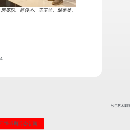
、房英聪、陈俊杰、王玉丝、邱美美、
24
沙巴艺术学
回到-近期活动/新闻