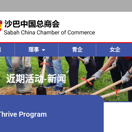
旨
理事
青企
女企
近期活动-新闻
hrive Program