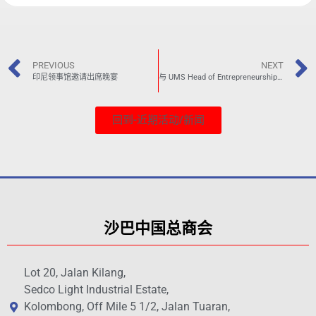
PREVIOUS
NEXT
印尼领事馆邀请出席晚宴
与 UMS Head of Entrepreneurship Research & Development交流
回到-近期活动/新闻
沙巴中国总商会
Lot 20, Jalan Kilang,
Sedco Light Industrial Estate,
Kolombong, Off Mile 5 1/2, Jalan Tuaran,