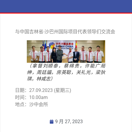
与中国吉林省-沙巴州国际项目代表领导们交流会
（拿督刘顺泰，蔡绵贵，许能广局
绅，周廷諨，房英聪，关礼光，梁狄
琪，林咸志）
日期：27.09.2023 (星期三)
时间：10.00am
地点：沙中会所
9 月 27, 2023