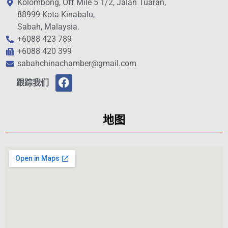
Kolombong, Off Mile 5 1/2, Jalan Tuaran,
88999 Kota Kinabalu,
Sabah, Malaysia.
+6088 423 789
+6088 420 399
sabahchinachamber@gmail.com
跟踪我们
地图