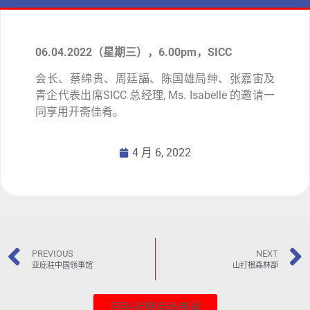
06.04.2022（星期三），6.00pm，SICC
会长、蔡绵贵、周廷諨、陈国雄局绅、张嘉宙及
青企代表出席SICC 总经理, Ms. Isabelle 的邀请一
同享用开斋佳肴。
4 月 6, 2022
PREVIOUS
NEXT
亚庇驻中国领事馆
山打根森林部
回到-近期活动/新闻