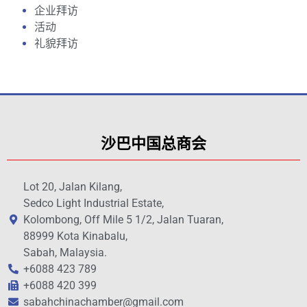
企业拜访
活动
礼貌拜访
沙巴中国总商会
Lot 20, Jalan Kilang,
Sedco Light Industrial Estate,
Kolombong, Off Mile 5 1/2, Jalan Tuaran,
88999 Kota Kinabalu,
Sabah, Malaysia.
+6088 423 789
+6088 420 399
sabahchinachamber@gmail.com