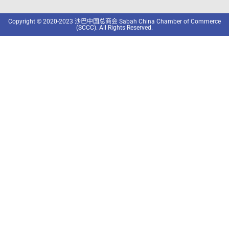
Copyright © 2020-2023 沙巴中国总商会 Sabah China Chamber of Commerce
(SCCC). All Rights Reserved.