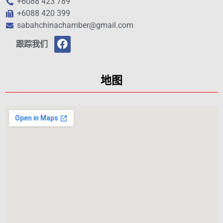
+6088 423 789
+6088 420 399
sabahchinachamber@gmail.com
跟踪我们
地图